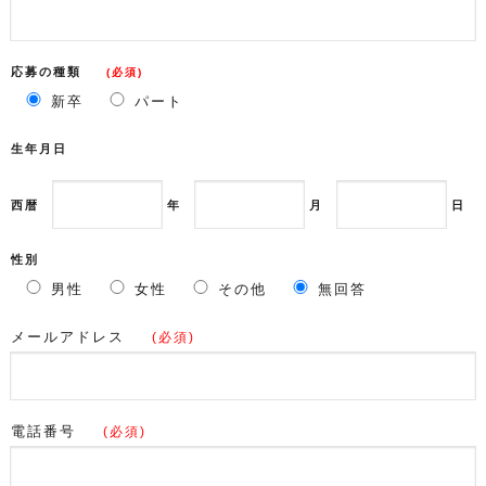
応募の種類
(必須)
新卒
パート
生年月日
西暦
年
月
日
性別
男性
女性
その他
無回答
メールアドレス
(必須)
電話番号
(必須)